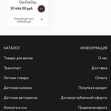
DerDieDas
ErgoFlex Tiny
30 464,00 руб.
Buttons
"Волшебный свет"
Волшебный свет:
30 464,00 руб.
КАТАЛОГ
ИНФОРМАЦИЯ
Товары для школы
О нас
Транспорт
Доставка
Летние товары
Оплата
Детские коляски
Покупка в кредит
Детские автокресла
Договор публичной оферты
Комната и сон
Правила возврата