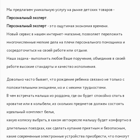
Мы предлагаем уникальную услугу на рынке детских товаров -
Персональный эксперт
.
Персональный эксперт
- это ощутимая экономия времени.
Новый сервис в нашем интернет-магазине, позволяет переложить
многочисленные мелкие дела на плечи персонального помощника и
сосредоточиться на своей работе или отдыхе.
Наша задача - выполнить любое Ваше поручение, объединив в своей
работе высокие стандарты и качество исполнения.
Довольно часто бывает, что рождение ребенка связано не только с
положительными эмоциями, но и с некими трудностями.
В чем встречать малыша из роддома, где он будет спокойно спать в
кроватке или в колыбели, из скольких предметов должен состоять
идеальный комплект белья,
какую коляску выбрать, в каком автокресле малышу будет комфортно в
длительных поездках, как сделать купание приятным и безопасным,
какие современные электронные устройства приобрести, что помогут