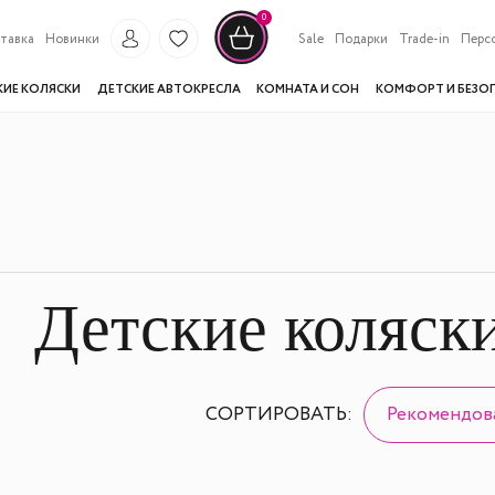
0
тавка
Новинки
Sale
Подарки
Trade-in
Перс
КИЕ КОЛЯСКИ
ДЕТСКИЕ АВТОКРЕСЛА
КОМНАТА И СОН
КОМФОРТ И БЕЗО
Детские коляск
СОРТИРОВАТЬ:
Рекомендов