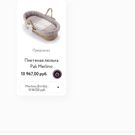
Предзаказ
Плетеная люлька
Pali Merlino
(Birillo)
10 967,00 руб.
Merlino (Birillo) :
10 967,00 руб.