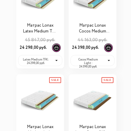
Матрас Lonax
Матрас Lonax
Latex Medium TFK
Cocos Medium
90х190х21
Light S1000
45 847,00 руб.
44 163,00 руб.
90х190х21
24 298,00 руб.
24 398,00 руб.
Latex Medium TFK:
Cocos Medium
24 298,00 руб.
Light :
24 398,00 руб.
SALE
SALE
Матрас Lonax
Матрас Lonax