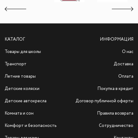
КАТАЛОГ
ИНФОРМАЦИЯ
Товары для школы
О нас
Транспорт
Доставка
Летние товары
Оплата
Детские коляски
Покупка в кредит
Детские автокресла
Договор публичной оферты
Комната и сон
Правила возврата
Комфорт и безопасность
Сотрудничество
Товары для мамы
Контакты