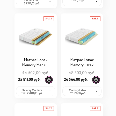
Medium TFK:
25 671,00 руб.
25 534,00 руб.
SALE
SALE
Матрас Lonax
Матрас Lonax
Memory Medium
Memory Latex
TFK 90х190х24
S1000 90х190х22
44 502,00 руб.
48 303,00 руб.
25 811,00 руб.
26 566,00 руб.
Memory Medium
Memory Latex :
TFK: 25 811,00 руб.
26 566,00 руб.
SALE
SALE