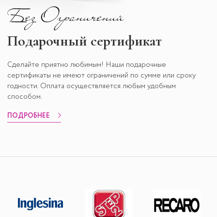
Подарочный сертификат
Сделайте приятно любимым! Наши подарочные
сертификаты не имеют ограничений по сумме или сроку
годности. Оплата осуществляется любым удобным
способом.
ПОДРОБНЕЕ