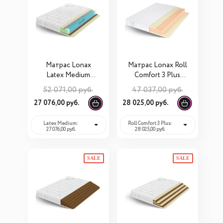
Матрас Lonax
Матрас Lonax Roll
Latex Medium
Comfort 3 Plus
S1000 90х190х22
90х190х20
52 071,00 руб.
47 037,00 руб.
27 076,00 руб.
28 025,00 руб.
Latex Medium:
Roll Comfort 3 Plus:
27 076,00 руб.
28 025,00 руб.
SALE
SALE