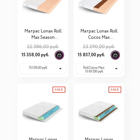
Матрас Lonax Roll
Матрас Lonax Roll
Max Season
Cocos Max
90х190х18
90х190х19
22 586,00 руб.
23 290,00 руб.
15 358,00 руб.
15 837,00 руб.
15 358,00 руб.
Roll Cocos Max:
15 837,00 руб.
SALE
SALE
Матрас Lonax
Матрас Lonax