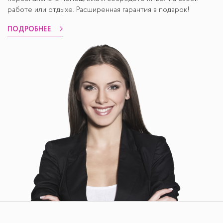
работе или отдыхе. Расширенная гарантия в подарок!
ПОДРОБНЕЕ