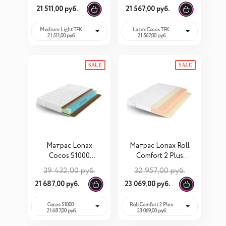
21 511,00 руб.
21 567,00 руб.
Medium Light TFK:
Latex Cocos TFK:
21 511,00 руб.
21 567,00 руб.
SALE
SALE
Матрас Lonax
Матрас Lonax Roll
Cocos S1000
Comfort 2 Plus
90х190х21
90х190х18
39 432,00 руб.
32 957,00 руб.
21 687,00 руб.
23 069,00 руб.
Cocos S1000 :
Roll Comfort 2 Plus:
21 687,00 руб.
23 069,00 руб.