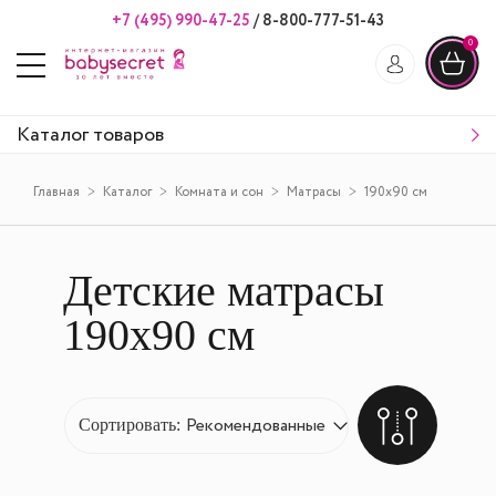
+7 (495) 990-47-25
/
8-800-777-51-43
0
Каталог товаров
Главная
Каталог
Комната и сон
Матрасы
190х90 см
Детские матрасы
190х90 см
Сортировать: