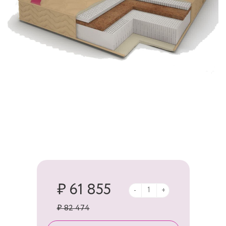
₽ 61 855
-
+
₽ 82 474