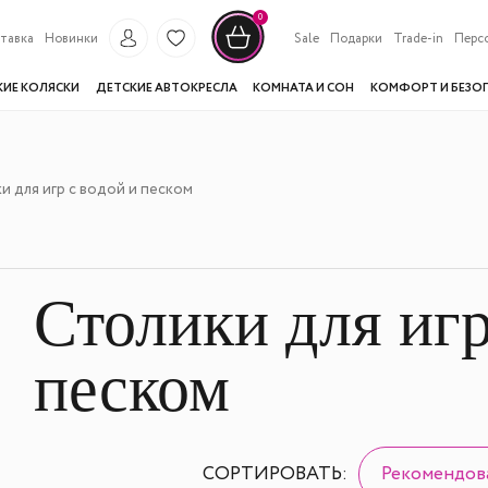
0
тавка
Новинки
Sale
Подарки
Trade-in
Перс
КИЕ КОЛЯСКИ
ДЕТСКИЕ АВТОКРЕСЛА
КОМНАТА И СОН
КОМФОРТ И БЕЗО
и для игр с водой и песком
Столики для игр
песком
СОРТИРОВАТЬ:
Рекомендов