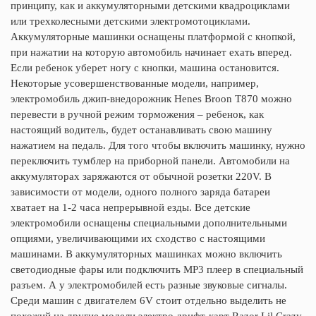
принципу, как и аккумуляторными детскими квадроциклами
или трехколесными детскими электромотоциклами.
Аккумуляторные машинки оснащены платформой с кнопкой,
при нажатии на которую автомобиль начинает ехать вперед.
Если ребенок уберет ногу с кнопки, машина остановится.
Некоторые усовершенствованные модели, например,
электромобиль джип-внедорожник Henes Broon Т870 можно
перевести в ручной режим торможения – ребенок, как
настоящий водитель, будет останавливать свою машину
нажатием на педаль. Для того чтобы включить машинку, нужно
переключить тумблер на приборной панели. Автомобили на
аккумуляторах заряжаются от обычной розетки 220V. В
зависимости от модели, одного полного заряда батареи
хватает на 1-2 часа непрерывной езды. Все детские
электромобили оснащены специальными дополнительными
опциями, увеличивающими их сходство с настоящими
машинами. В аккумуляторных машинках можно включить
светодиодные фары или подключить MP3 плеер в специальный
разъем. А у электромобилей есть разные звуковые сигналы.
Среди машин с двигателем 6V стоит отдельно выделить не
похожий на другие модели электро дрифт-карт Razor Lil Crazy.