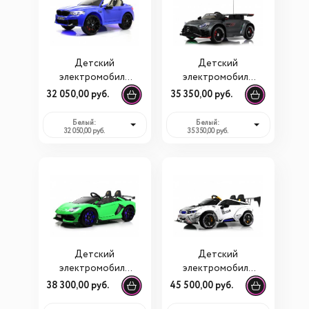
Детский
Детский
электромобиль
электромобиль
Rivertoys BMW M5
Rivertoys E005EE
32 050,00 руб.
35 350,00 руб.
Competition
(A555MP)
Белый:
Белый:
32 050,00 руб.
35 350,00 руб.
Детский
Детский
электромобиль
электромобиль
Lamborghini
Rivertoys G007GG
38 300,00 руб.
45 500,00 руб.
Aventador SVJ