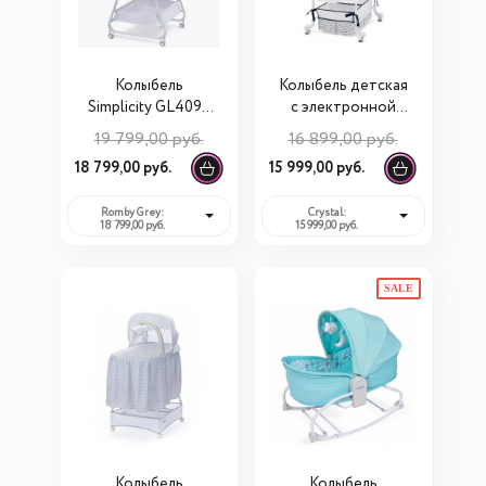
Колыбель
Колыбель детская
Simplicity GL4090
с электронной
Elite
системой
19 799,00 руб.
16 899,00 руб.
укачивания
18 799,00 руб.
15 999,00 руб.
Simplicity 3070L
Romby Grey:
Crystal:
18 799,00 руб.
15 999,00 руб.
SALE
Колыбель
Колыбель