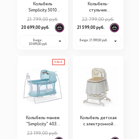
Колыбель
Колыбель-
Simplicity 5010
стульчик
Elite
"Simplicity" 3000
21 799,00 руб.
22 799,00 руб.
Elite 5 в 1
20 699,00 руб.
21 599,00 руб.
Beige :
Beige: 21 599,00 руб.
20 699,00 руб.
SALE
Колыбель-манеж
Колыбель детская
"Simplicity" 4030
с электронной
Auto
системой
23 199,00 руб.
укачивания