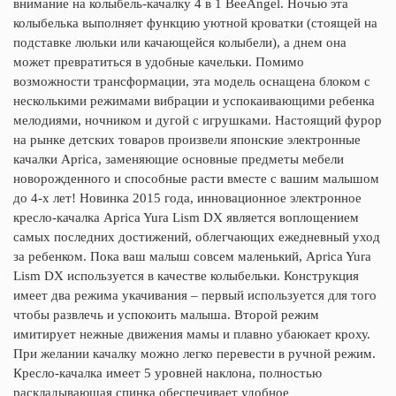
внимание на колыбель-качалку 4 в 1 BeeAngel. Ночью эта
колыбелька выполняет функцию уютной кроватки (стоящей на
подставке люльки или качающейся колыбели), а днем она
может превратиться в удобные качельки. Помимо
возможности трансформации, эта модель оснащена блоком с
несколькими режимами вибрации и успокаивающими ребенка
мелодиями, ночником и дугой с игрушками. Настоящий фурор
на рынке детских товаров произвели японские электронные
качалки Aprica, заменяющие основные предметы мебели
новорожденного и способные расти вместе с вашим малышом
до 4-х лет! Новинка 2015 года, инновационное электронное
кресло-качалка Aprica Yura Lism DX является воплощением
самых последних достижений, облегчающих ежедневный уход
за ребенком. Пока ваш малыш совсем маленький, Aprica Yura
Lism DX используется в качестве колыбельки. Конструкция
имеет два режима укачивания – первый используется для того
чтобы развлечь и успокоить малыша. Второй режим
имитирует нежные движения мамы и плавно убаюкает кроху.
При желании качалку можно легко перевести в ручной режим.
Кресло-качалка имеет 5 уровней наклона, полностью
раскладывающая спинка обеспечивает удобное