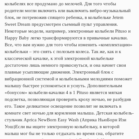
колыбелях все продумано до мелочей. Для того чтобы
родители могли включить или выключить вибро-музыкальный
блок, не потревожив спящего ребенка, в колыбельке Jetem
Sweet Dream предусмотрен съемный пульт управления.
Некоторые модели, например, электронные колыбели Pituso и
Happy Baby легко трансформируются в привычные качалки.
Все, что вам нужно для того чтобы изменить «комплектацию»
колыбельки – это снять с полозьев колеса. Так же, как и к
классической качалке, к этой электронной колыбельке
достаточно лишь немного прикоснуться, и она начнет свои
плавные усыпляющие движения. Электронный блок с
вибрационной системой и колыбельными мелодиями поможет
малышу быстрее успокоиться и уснуть. Дополнительным
«бонусом» колыбели-качалки 4 в 1 Pituso является мягкая
подсветка, позволяющая проверить кроху ночью, не разбудив
его. Такое деликатное освещение позволит не включать в
комнате свет ночью для кормления малыша. Детская колыбель-
стульчик Aprica NewBorn Easy Wash (Априка НьюБорн Изи
Уош)Если вы ищите электронную колыбельку, в которой
малыш мог бы не только отдыхать во время сна, обратите