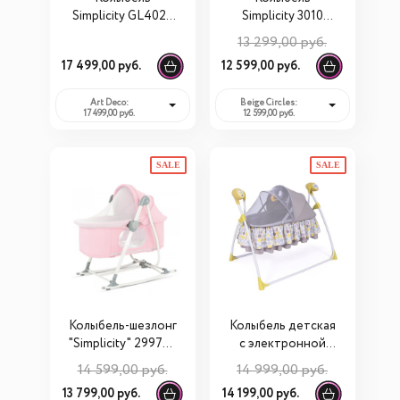
Simplicity GL4020
Simplicity 3010
Auto
Elite
13 299,00 руб.
17 499,00 руб.
12 599,00 руб.
Art Deco:
Beige Circles:
17 499,00 руб.
12 599,00 руб.
SALE
SALE
Колыбель-шезлонг
Колыбель детская
"Simplicity" 299777
с электронной
Elite 5 в 1
системой
14 599,00 руб.
14 999,00 руб.
укачивания
13 799,00 руб.
14 199,00 руб.
Simplicity 3020