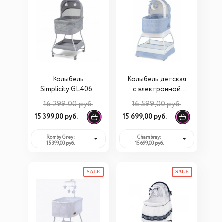
Колыбель
Колыбель детская
Simplicity GL4060
с электронной
Auto
системой
16 299,00 руб.
16 599,00 руб.
укачивания
15 399,00 руб.
15 699,00 руб.
Simplicity GL4070
Classic
Romby Grey:
Chambray:
15 399,00 руб.
15 699,00 руб.
SALE
SALE