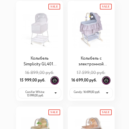
SALE
SALE
Колыбель
Колыбель с
Simplicity GL4010
электронной
Auto с системой
системой
16 899,00 руб.
17 599,00 руб.
автоукачивания
укачивания
15 999,00 руб.
16 699,00 руб.
Simplicity 4030
Classic
Conifer White:
Candy: 16 699,00 руб.
15 999,00 руб.
SALE
SALE