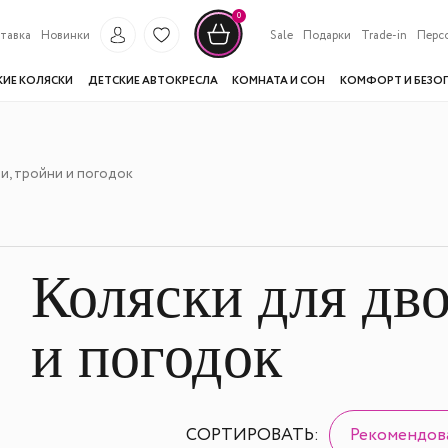
0
тавка
Новинки
Sale
Подарки
Trade-in
Перс
КИЕ КОЛЯСКИ
ДЕТСКИЕ АВТОКРЕСЛА
КОМНАТА И СОН
КОМФОРТ И БЕЗО
и, тройни и погодок
Коляски для дв
и погодок
СОРТИРОВАТЬ:
Рекомендов