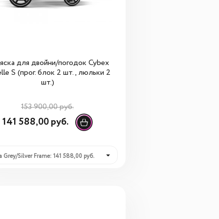
яска для двойни/погодок Cybex
lle S (прог. блок 2 шт., люльки 2
шт.)
153 900,00 руб.
141 588,00 руб.
a Grey/Silver Frame: 141 588,00 руб.