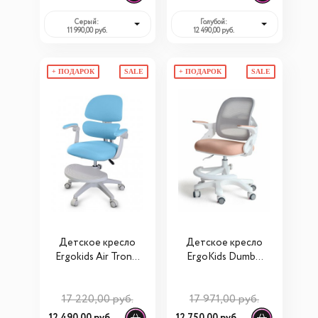
Серый:
Голубой:
11 990,00 руб.
12 490,00 руб.
+ ПОДАРОК
SALE
+ ПОДАРОК
SALE
Детское кресло
Детское кресло
Ergokids Air Tronix
ErgoKids Dumbo
c
Air (Y-308)
подлокотниками
17 220,00 руб.
17 971,00 руб.
(Y-513 ARM)