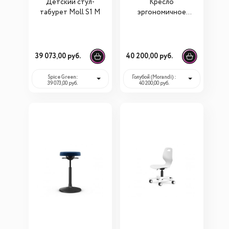
Детский стул-
Кресло
табурет Moll S1 М
эргономичное
Comf-pro Speed
Ultra V317
39 073,00 руб.
40 200,00 руб.
Spice Green:
Голубой (Morandi) :
39 073,00 руб.
40 200,00 руб.