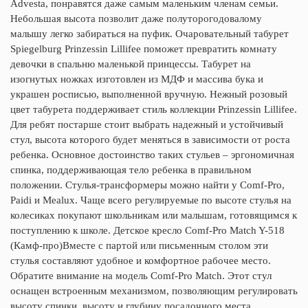
Advesta, понравятся даже самым маленьким членам семьи.
Небольшая высота позволит даже полуторогодовалому
малышу легко забираться на пуфик. Очаровательный табурет
Spiegelburg Prinzessin Lillifee поможет превратить комнату
девочки в спальню маленькой принцессы. Табурет на
изогнутых ножках изготовлен из МДФ и массива бука и
украшен росписью, выполненной вручную. Нежный розовый
цвет табурета поддерживает стиль коллекции Prinzessin Lillifee.
Для ребят постарше стоит выбрать надежный и устойчивый
стул, высота которого будет меняться в зависимости от роста
ребенка. Основное достоинство таких стульев – эргономичная
спинка, поддерживающая тело ребенка в правильном
положении. Стулья-трансформеры можно найти у Comf-Pro,
Paidi и Mealux. Чаще всего регулируемые по высоте стулья на
колесиках покупают школьникам или малышам, готовящимся к
поступлению к школе. Детское кресло Comf-Pro Match Y-518
(Камф-про)Вместе с партой или письменным столом эти
стулья составляют удобное и комфортное рабочее место.
Обратите внимание на модель Comf-Pro Match. Этот стул
оснащен встроенным механизмом, позволяющим регулировать
высоту спинки, высоту и глубину посадочного места