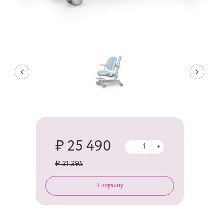
₽ 25 490
-
+
₽ 31 395