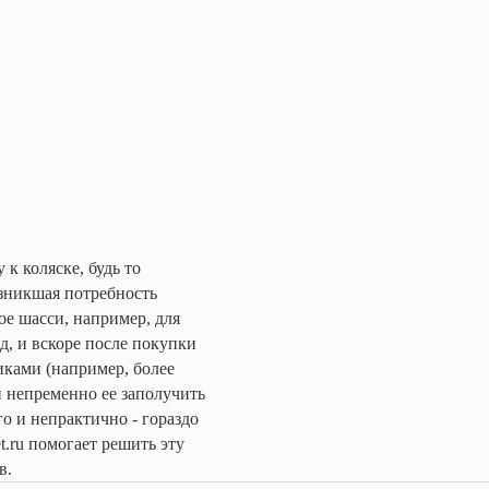
к коляске, будь то
озникшая потребность
ое шасси, например, для
д, и вскоре после покупки
иками (например, более
н непременно ее заполучить
о и непрактично - гораздо
.ru помогает решить эту
в.