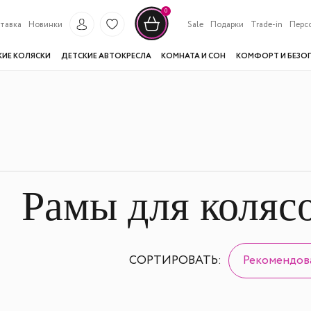
0
тавка
Новинки
Sale
Подарки
Trade-in
Перс
КИЕ КОЛЯСКИ
ДЕТСКИЕ АВТОКРЕСЛА
КОМНАТА И СОН
КОМФОРТ И БЕЗО
Рамы для коляс
СОРТИРОВАТЬ:
Рекомендов