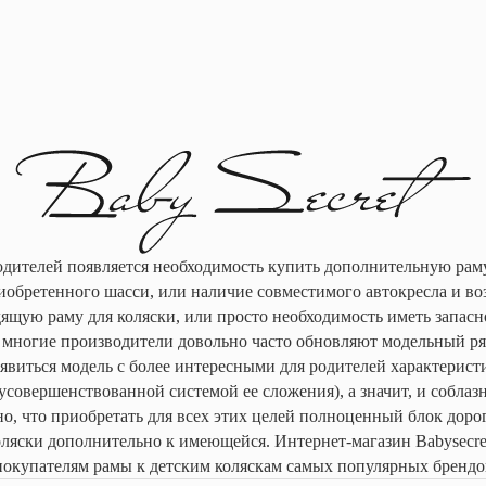
одителей появляется необходимость купить дополнительную раму 
иобретенного шасси, или наличие совместимого автокресла и в
дящую раму для коляски, или просто необходимость иметь запасн
е многие производители довольно часто обновляют модельный ря
явиться модель с более интересными для родителей характерист
 усовершенствованной системой ее сложения), а значит, и соблаз
о, что приобретать для всех этих целей полноценный блок дорог
оляски дополнительно к имеющейся. Интернет-магазин Babysecret
покупателям рамы к детским коляскам самых популярных брендо