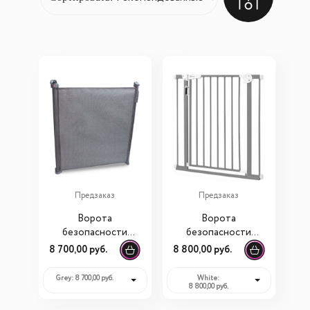
Предзаказ
Предзаказ
Ворота
Ворота
безопасности
безопасности
Lionelo Tulia
Lionelo LO-Truus
8 700,00 руб.
8 800,00 руб.
Slim LED 75-105 cм
Grey: 8 700,00 руб.
White:
8 800,00 руб.