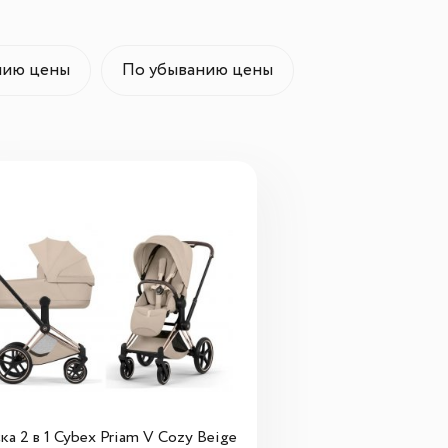
нию цены
По убыванию цены
ка 2 в 1 Cybex Priam V Сozy Beige