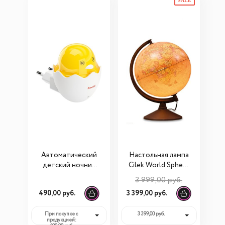
SALE
Автоматический
Настольная лампа
детский ночник
Cilek World Sphere
Ramili Baby
21.10.6355.00
3 999,00 руб.
BNL300
490,00 руб.
3 399,00 руб.
При покупке с
3 399,00 руб.
продукцией: