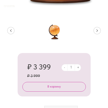
₽ 3 399
-
+
₽ 3 999