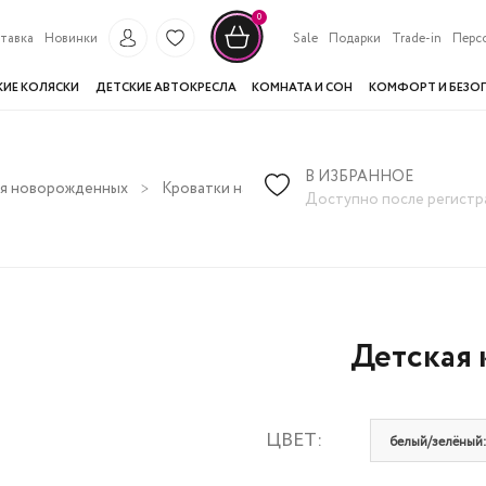
0
тавка
Новинки
Sale
Подарки
Trade-in
Перс
КИЕ КОЛЯСКИ
ДЕТСКИЕ АВТОКРЕСЛА
КОМНАТА И СОН
КОМФОРТ И БЕЗО
В ИЗБРАННОЕ
ля новорожденных
Кроватки на колесиках
Детская кроватка P
Доступно после регистр
Детская к
ЦВЕТ:
белый/зелёный: 