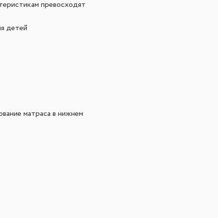
ктеристикам превосходят
ля детей
ование матраса в нижнем