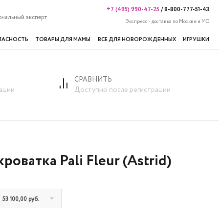
+7 (495) 990-47-25
/
8-800-777-51-43
ональный эксперт
Экспресс - доставка по Москве и МО
ПАСНОСТЬ
ТОВАРЫ ДЛЯ МАМЫ
ВСЕ ДЛЯ НОВОРОЖДЕННЫХ
ИГРУШКИ
СРАВНИТЬ
ali Fleur (Astrid)
ации
Доступно после регистрации
роватка Pali Fleur (Astrid)
53 100,00 руб.