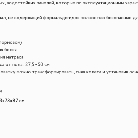
ных, водостойких панелей, которые по эксплуатационным хара
иал, не содержащий формальдегидов полностью безопасные д
 тормозом)
я белья
ия матраса
а от пола: 27,5 - 50 см
оватку можно трансформировать, сняв колеса и установив осн
м
33х73х87 см