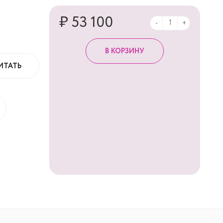
₽ 53 100
-
+
ИТАТЬ