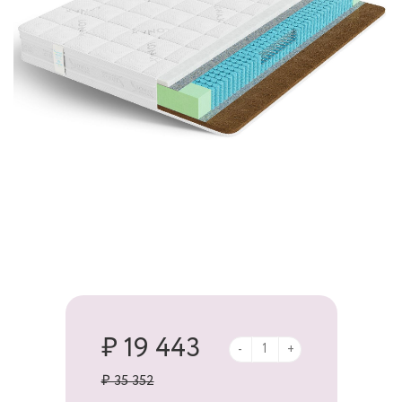
₽ 19 443
-
+
₽ 35 352