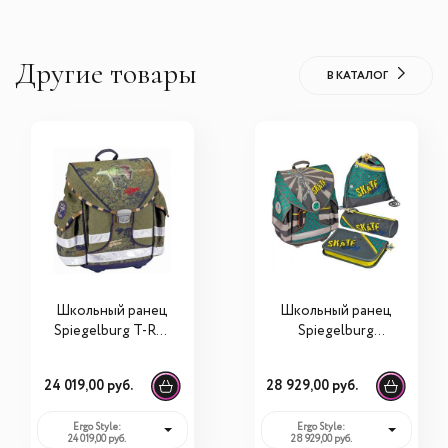
Другие товары
В КАТАЛОГ
Школьный ранец
Школьный ранец
Spiegelburg T-Rex
Spiegelburg
Ergo Style 30267
Skateboarding
Ergo Style plus с
24 019,00 руб.
28 929,00 руб.
наполнением
11691
Ergo Style:
Ergo Style:
24 019,00 руб.
28 929,00 руб.