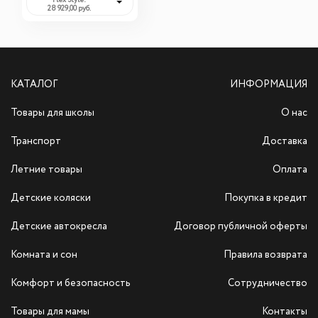
Flex Style:
11871 (Шпигель...
28 929,00 руб.
КАТАЛОГ
ИНФОРМАЦИЯ
Товары для школы
О нас
Транспорт
Доставка
Летние товары
Оплата
Детские коляски
Покупка в кредит
Детские автокресла
Договор публичной оферты
Комната и сон
Правила возврата
Комфорт и безопасность
Сотрудничество
Товары для мамы
Контакты