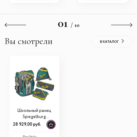
01
/ 10
Вы смотрели
В КАТАЛОГ
Школьный ранец
Spiegelburg
Skateboarding Flex
28 929,00 руб.
Style с
наполнением