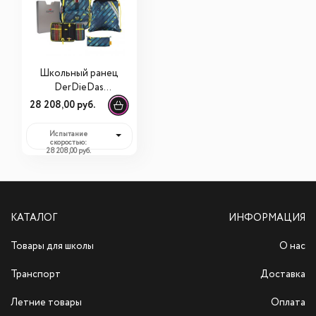
Школьный ранец
DerDieDas
ErgoFlex Buttons
28 208,00 руб.
Испытание
скоростью
Испытание
скоростью:
28 208,00 руб.
КАТАЛОГ
ИНФОРМАЦИЯ
Товары для школы
О нас
Транспорт
Доставка
Летние товары
Оплата