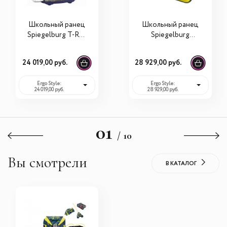
Школьный ранец
Школьный ранец
Spiegelburg T-Rex
Spiegelburg
Ergo Style 30267
Skateboarding
Ergo Style plus с
24 019,00 руб.
28 929,00 руб.
наполнением
11691
Ergo Style:
Ergo Style:
24 019,00 руб.
28 929,00 руб.
01
/ 10
Вы смотрели
В КАТАЛОГ