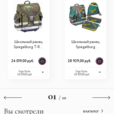
Школьный ранец
Школьный ранец
Spiegelburg T-Rex
Spiegelburg
Ergo Style 30267
Skateboarding
Ergo Style plus с
24 019,00 руб.
28 929,00 руб.
наполнением
11691
Ergo Style:
Ergo Style:
24 019,00 руб.
28 929,00 руб.
01
/ 10
Вы смотрели
В КАТАЛОГ