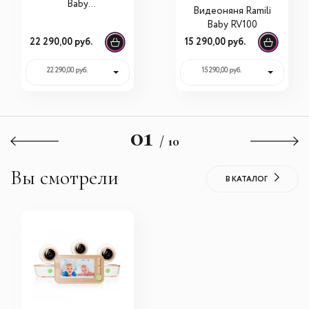
Baby
Видеоняня Ramili
RV100KROSHVRC
Baby RV100
400C Крошик,
22 290,00 руб.
15 290,00 руб.
Малышарики, с
креплениями
22 290,00 руб.
15 290,00 руб.
01
/ 10
Вы смотрели
В КАТАЛОГ