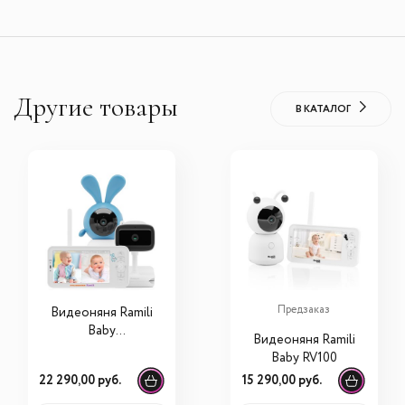
Другие товары
В КАТАЛОГ
Предзаказ
Видеоняня Ramili
Baby
Видеоняня Ramili
RV100KROSHVRC
Baby RV100
400C Крошик,
22 290,00 руб.
15 290,00 руб.
Малышарики, с
креплениями