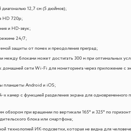
диагональю 12,7 см (5 дюймов);
я HD 720p;
ния и HD-звук;
режиме 24/7;
темой защиты от помех и преодоления преград;
зи между блоками может достигать 300 м при оптимальных усл
 домашней сети Wi-Fi для мониторинга через приложение с э
 планшеты Android и iOS;
-х камер с функцией разделения экрана для одновременного п
м обзором при вращении по вертикали 165⁰ и 325⁰ по горизонт
одительского блока или смартфона;
ой технологией ИК-подсветки, которая не видна для человечес