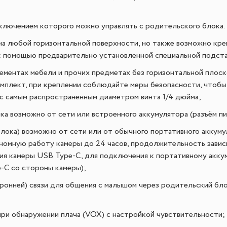
включением которого можно управлять с родительского блока.
а любой горизонтальной поверхности, но также возможно креп
с помощью предварительно установленной специальной подста
ементах мебели и прочих предметах без горизонтальной плос
омплект, при креплении соблюдайте меры безопасности, чтобы
 с самым распространенным диаметром винта 1/4 дюйма;
а возможно от сети или встроенного аккумулятора (разъём п
лока) возможно от сети или от обычного портативного аккумул
номную работу камеры до 24 часов, продолжительность завис
ния камеры USB Type-C, для подключения к портативному акку
-C со стороны камеры);
ронней) связи для общения с малышом через родительский бло
при обнаружении плача (VOX) с настройкой чувствительности;