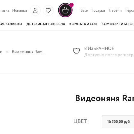
0
тавка
Новинки
Sale
Подарки
Trade-in
Перс
КИЕ КОЛЯСКИ
ДЕТСКИЕ АВТОКРЕСЛА
КОМНАТА И СОН
КОМФОРТ И БЕЗО
В ИЗБРАННОЕ
и
Видеоняня Ramicom VRC250TR с креплением
Доступно после регистр
Видеоняня Ra
ЦВЕТ:
16 500,00 руб.