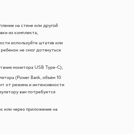
ление на стене или другой
вки из комплекта;
кости используйте штатив или
 ребенок не смог дотянуться
итания монитора USB Type-C);
ятора (Power Bank, объём 10
ит от режима и интенсивности
мулятору вам потребуется
к или через приложение на