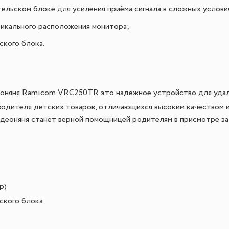
ельском блоке для усиления приёма сигнала в сложных условия
тикального расположения монитора;
ского блока.
оняня Ramicom VRC250TR это надежное устройство для удал
водителя детских товаров, отличающихся высоким качеством и
идеоняня станет верной помощницей родителям в присмотре за
р)
ского блока