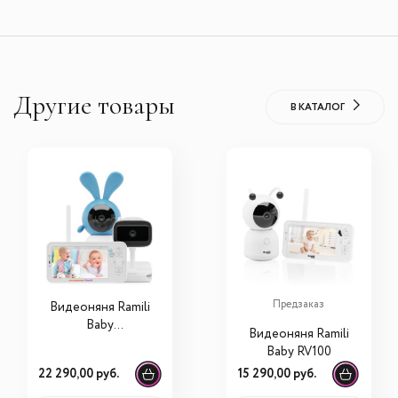
Другие товары
В КАТАЛОГ
Предзаказ
Видеоняня Ramili
Baby
Видеоняня Ramili
RV100KROSHVRC
Baby RV100
400C Крошик,
22 290,00 руб.
15 290,00 руб.
Малышарики, с
креплениями