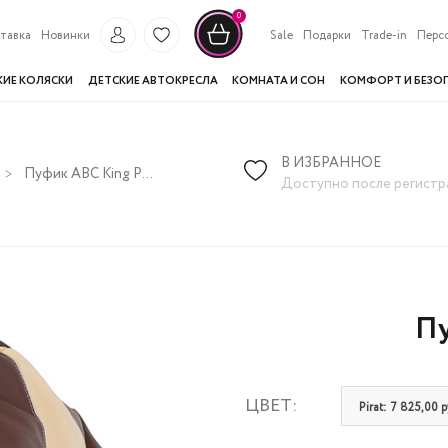
0
тавка
Новинки
Sale
Подарки
Trade-in
Перс
КИЕ КОЛЯСКИ
ДЕТСКИЕ АВТОКРЕСЛА
КОМНАТА И СОН
КОМФОРТ И БЕЗО
В ИЗБРАННОЕ
Пуфик ABC King Pirat
Доступно после регистр
Пу
ЦВЕТ:
Pirat: 7 825,00 р