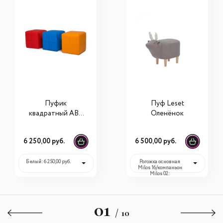
Пуфик
Пуф Leset
квадратный ABC
Оленёнок
King
6 250,00 руб.
6 500,00 руб.
Белый: 6 250,00 руб.
Рогожка основная
Milos 16/компаньон
Milos 02:
6 500,00 руб.
01
/ 10