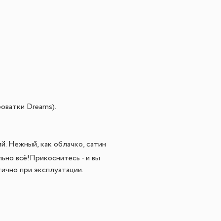
оватки Dreams).
й. Нежный, как облачко, сатин
ьно всё!Прикоснитесь - и вы
ично при эксплуатации.