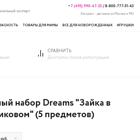
+7 (495) 990-47-25
/
8-800-777-51-43
ональный эксперт
Экспресс - доставка по Москве и МО
ПАСНОСТЬ
ТОВАРЫ ДЛЯ МАМЫ
ВСЕ ДЛЯ НОВОРОЖДЕННЫХ
ИГРУШКИ
СРАВНИТЬ
льный набор Dreams "Зайка в Персиковом" (5 предметов)
ации
Доступно после регистрации
ый набор Dreams "Зайка в
ковом" (5 предметов)
 руб.