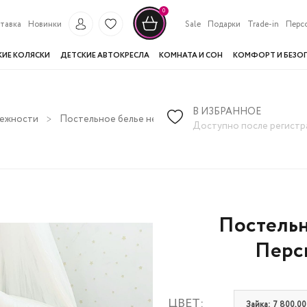
0
тавка
Новинки
Sale
Подарки
Trade-in
Перс
КИЕ КОЛЯСКИ
ДЕТСКИЕ АВТОКРЕСЛА
КОМНАТА И СОН
КОМФОРТ И БЕЗО
В ИЗБРАННОЕ
лежности
Постельное белье нестандартных размеров
Посте
Доступно после регистр
Постельн
Перси
ЦВЕТ:
Зайка: 7 800,00