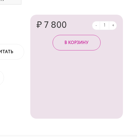
₽ 7 800
-
+
ИТАТЬ