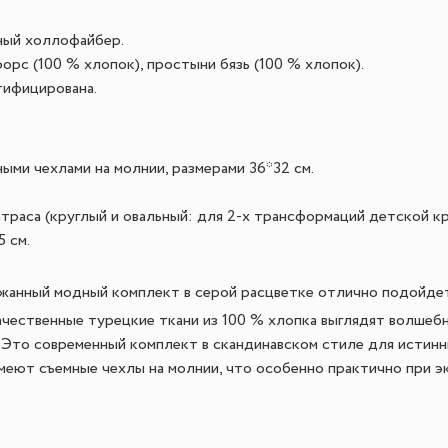
ный холлофайбер.
орс (100 % хлопок), простыни бязь (100 % хлопок).
тифицирована.
ыми чехлами на молнии, размерами 36*32 см.
траса (круглый и овальный: для 2-х трансформаций детской кр
 см.
анный модный комплект в серой расцветке отлично подойдет 
ачественные турецкие ткани из 100 % хлопка выглядят волшебн
 Это современный комплект в скандинавском стиле для истин
еют съемные чехлы на молнии, что особенно практично при э