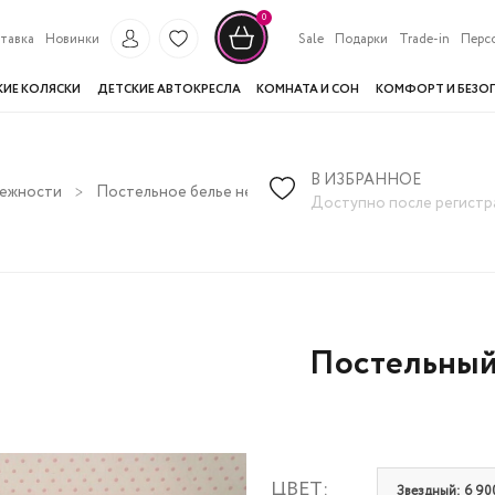
0
тавка
Новинки
Sale
Подарки
Trade-in
Перс
КИЕ КОЛЯСКИ
ДЕТСКИЕ АВТОКРЕСЛА
КОМНАТА И СОН
КОМФОРТ И БЕЗО
В ИЗБРАННОЕ
лежности
Постельное белье нестандартных размеров
Пост
Доступно после регистр
Постельный 
ЦВЕТ:
Звездный: 6 900