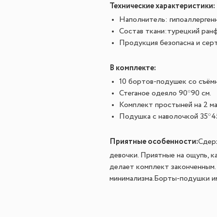
Технические характеристики:
Наполнитель: гипоаллерген
Состав ткани:турецкий ранф
Продукция безопасна и сер
В комплекте:
10 бортов-подушек со съёмн
Стеганое одеяло 90*90 см.
Комплект простыней на 2 ма
Подушка с наволочкой 35*45
Приятные особенности:
Сдерж
девочки. Приятные на ощупь, к
делает комплект законченным.
минимализма.Борты-подушки им