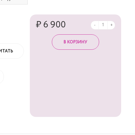
₽ 6 900
-
+
ИТАТЬ