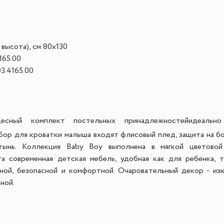
 высота), см
 80x130
4165.00
03.4165.00
десный комплект постельных принадлежностей
идеальн
бор для кроватки малыша входят флисовый плед, защита на бок
ынь.
Коллекция Baby Boy выполнена в мягкой цветовой
а современная детская мебель, удобная как для ребенка, 
ой, безопасной и комфортной. Очаровательный декор - из
ной.