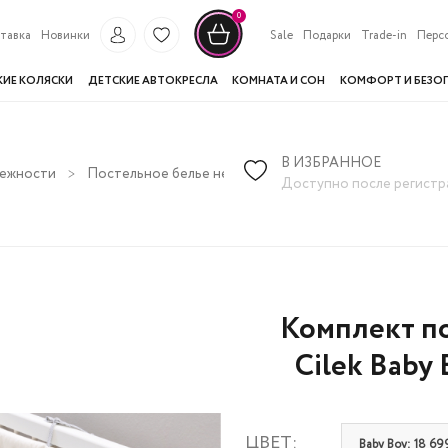
0
тавка
Новинки
Sale
Подарки
Trade-in
Перс
КИЕ КОЛЯСКИ
ДЕТСКИЕ АВТОКРЕСЛА
КОМНАТА И СОН
КОМФОРТ И БЕЗО
В ИЗБРАННОЕ
лежности
Постельное белье нестандартных размеров
Компл
Доступно после регистр
Комплект п
Cilek Baby 
ЦВЕТ:
Baby Boy: 18 69