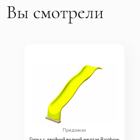
Вы смотрели
Предзаказ
Горка с двойной волной желтая Rainbow