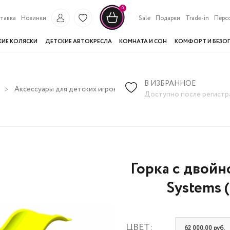
0
тавка
Новинки
Sale
Подарки
Trade-in
Перс
КИЕ КОЛЯСКИ
ДЕТСКИЕ АВТОКРЕСЛА
КОМНАТА И СОН
КОМФОРТ И БЕЗО
В ИЗБРАННОЕ
Аксессуары для детских игровых комплексов
Горка с двойн
Доступно после регистр
Горка с двойн
Systems 
ЦВЕТ:
62 000,00 руб.