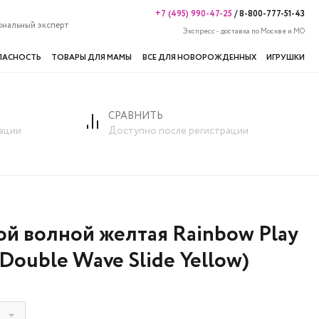
+7 (495) 990-47-25
/
8-800-777-51-43
ональный эксперт
Экспресс - доставка по Москве и МО
ПАСНОСТЬ
ТОВАРЫ ДЛЯ МАМЫ
ВСЕ ДЛЯ НОВОРОЖДЕННЫХ
ИГРУШКИ
СРАВНИТЬ
ой волной желтая Rainbow Play Systems (Double Wave Slide Yellow)
ации
Доступно после регистрации
ой волной желтая Rainbow Play
(Double Wave Slide Yellow)