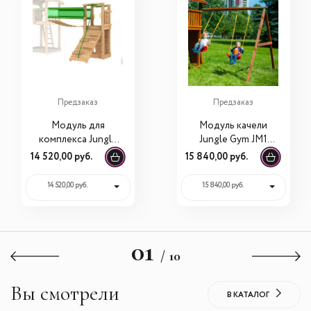
Предзаказ
Предзаказ
Модуль для
Модуль качели
комплекса Jungle
Jungle Gym JM1
Gym J1 Мост
Swing Module + 2
14 520,00 руб.
15 840,00 руб.
сидушки
14 520,00 руб.
15 840,00 руб.
01
/ 10
Вы смотрели
В КАТАЛОГ