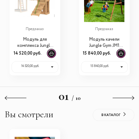
Предзаказ
Предзаказ
Модуль для
Модуль качели
комплекса Jungle
Jungle Gym JM1
Gym J1 Мост
Swing Module + 2
14 520,00 руб.
15 840,00 руб.
сидушки
14 520,00 руб.
15 840,00 руб.
01
/ 10
Вы смотрели
В КАТАЛОГ