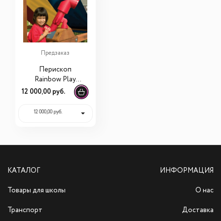
Предзаказ
Перископ
Rainbow Play
Systems
12 000,00 руб.
(Periscope)
12 000,00 руб.
КАТАЛОГ
ИНФОРМАЦИЯ
Товары для школы
О нас
Транспорт
Доставка