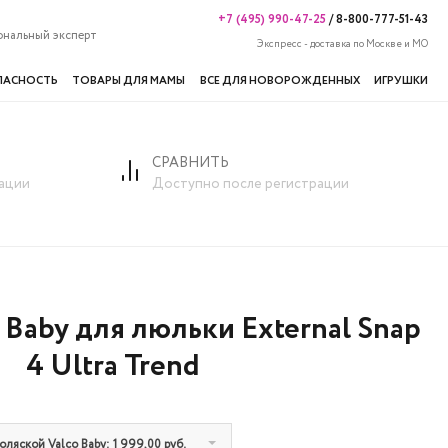
+7 (495) 990-47-25
/
8-800-777-51-43
ональный эксперт
Экспресс - доставка по Москве и МО
ПАСНОСТЬ
ТОВАРЫ ДЛЯ МАМЫ
ВСЕ ДЛЯ НОВОРОЖДЕННЫХ
ИГРУШКИ
СРАВНИТЬ
я люльки External Snap 4 Ultra Trend
ации
Доступно после регистрации
 Baby для люльки External Snap
4 Ultra Trend
оляской Valco Baby: 1 999,00 руб.