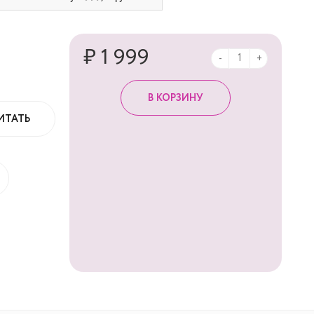
₽ 1 999
-
+
ИТАТЬ