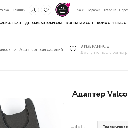
0
тавка
Новинки
Sale
Подарки
Trade-in
Перс
КИЕ КОЛЯСКИ
ДЕТСКИЕ АВТОКРЕСЛА
КОМНАТА И СОН
КОМФОРТ И БЕЗО
В ИЗБРАННОЕ
олясок
Адаптеры для сидений и люлек
Адаптер Valco Baby дл
Доступно после регистр
Адаптер Valco
ЦВЕТ:
При покупке с к