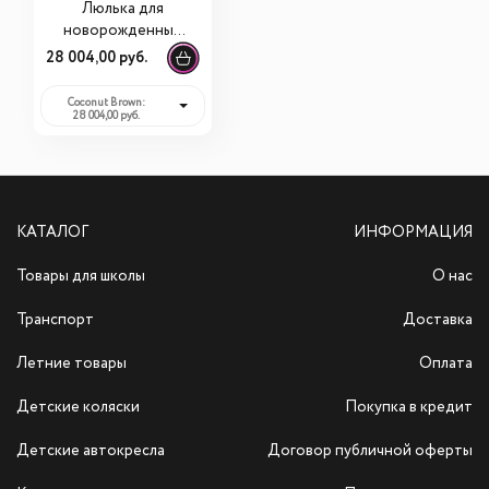
Люлька для
новорожденных
Cybex Priam V
28 004,00 руб.
2026
Coconut Brown:
28 004,00 руб.
КАТАЛОГ
ИНФОРМАЦИЯ
Товары для школы
О нас
Транспорт
Доставка
Летние товары
Оплата
Детские коляски
Покупка в кредит
Детские автокресла
Договор публичной оферты