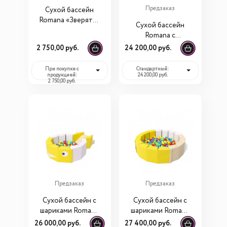
Предзаказ
Сухой бассейн
Romana «Зверята»
Сухой бассейн
без шариков
Romana с
шариками
2 750,00 руб.
24 200,00 руб.
«Лужайка» (300
шариков)
При покупке с
Стандартный:
продукцией:
24 200,00 руб.
2 750,00 руб.
Предзаказ
Предзаказ
Сухой бассейн с
Сухой бассейн с
шариками Romana
шариками Romana
«Кит» (300
«16 граней» (300
26 000,00 руб.
27 400,00 руб.