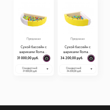
Предзаказ
Предзаказ
Сухой бассейн с
Сухой бассейн с
шариками Romana
шариками Romana
«Ломтик» (300
«Фасолька» (300
31 000,00 руб.
34 200,00 руб.
шариков)
шариков)
Стандартный:
Стандартный:
31 000,00 руб.
34 200,00 руб.