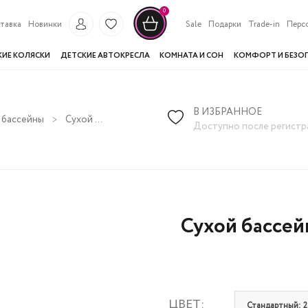
0
тавка
Новинки
Sale
Подарки
Trade-in
Перс
КИЕ КОЛЯСКИ
ДЕТСКИЕ АВТОКРЕСЛА
КОМНАТА И СОН
КОМФОРТ И БЕЗО
В ИЗБРАННОЕ
 бассейны
Сухой бассейн Romana с шариками «Волна» (300 шариков)
Доступно после регистр
Сухой бассей
ЦВЕТ:
Стандартный: 2