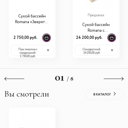
Предзаказ
Сухой бассейн
Romana «Зверята»
Сухой бассейн
без шариков
Romana с
шариками
2 750,00 руб.
24 200,00 руб.
«Лужайка» (300
шариков)
При покупке с
Стандартный:
продукцией:
24 200,00 руб.
2 750,00 руб.
01
/ 8
Вы смотрели
В КАТАЛОГ