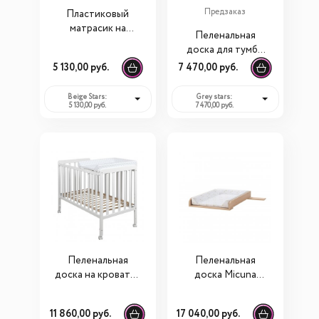
Предзаказ
Пластиковый
матрасик на
Пеленальная
пеленальный
доска для тумбы
комод Micuna PL-
Micuna PL-1349
5 130,00 руб.
7 470,00 руб.
622 (Микуна)
Beige Stars:
Grey stars:
5 130,00 руб.
7 470,00 руб.
Пеленальная
Пеленальная
доска на кроватку
доска Micuna
Micuna CP-744
Martha CP-1968
11 860,00 руб.
17 040,00 руб.