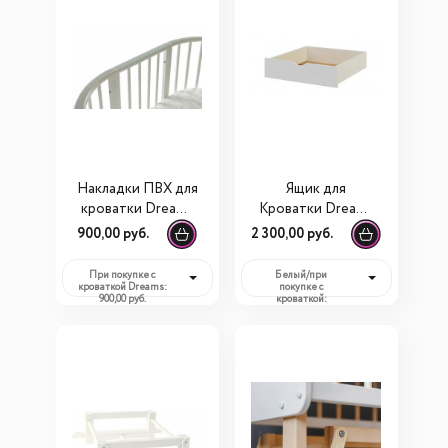
Накладки ПВХ для
Ящик для
кроватки Dreams
Кроватки Dreams
Standart
Smart
900,00 руб.
2 300,00 руб.
При покупке с
Белый/при
кроваткой Dreams:
покупке с
900,00 руб.
кроваткой:
2 300,00 руб.