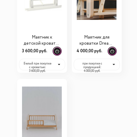
Маятник к
Маятник для
детской кроватке
кроватки Dreams
Dreams
Лея/Софт
3 600,00 руб.
4 000,00 руб.
Белый при покупке
при покупке с
с кроватью:
продукцией:
3 600,00 руб.
4 000,00 руб.