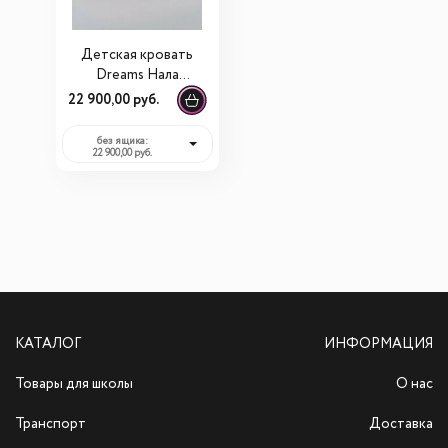
Детская кровать
Dreams Нала
Букле
22 900,00 руб.
без ящика:
22 900,00 руб.
КАТАЛОГ
ИНФОРМАЦИЯ
Товары для школы
О нас
Транспорт
Доставка