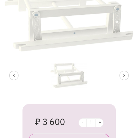
₽ 3 600
-
+