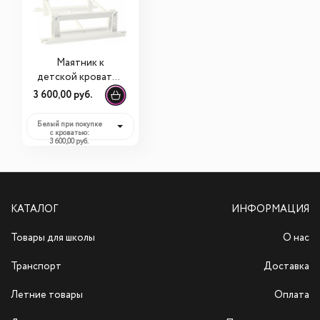
Маятник к
детской кроватке
Dreams
3 600,00 руб.
Белый при покупке
с кроватью:
3 600,00 руб.
КАТАЛОГ
ИНФОРМАЦИЯ
Товары для школы
О нас
Транспорт
Доставка
Летние товары
Оплата