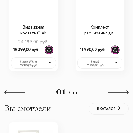
Выдвижная
Комплект
кровать Cilek
расширения для
Rustic White Pull
rроватки ANTEMI
24 199,00 руб.
Out Bed (100x200
Terra Light
19 399,00 руб.
11 990,00 руб.
Cm) 20.72.1320.00
Rustic White:
Белый:
19 399,00 руб.
11 990,00 руб.
01
/ 10
Вы смотрели
В КАТАЛОГ