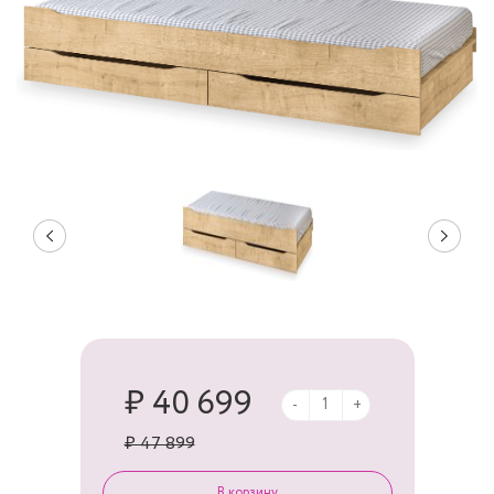
₽ 40 699
-
+
₽ 47 899