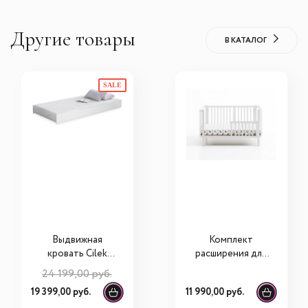
Другие товары
В КАТАЛОГ
SALE
Выдвижная
Комплект
кровать Cilek
расширения для
Rustic White Pull
rроватки ANTEMI
24 199,00 руб.
Out Bed (100x200
Terra Light
19 399,00 руб.
11 990,00 руб.
Cm) 20.72.1320.00