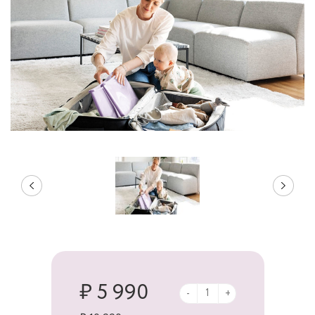
₽ 5 990
-
+