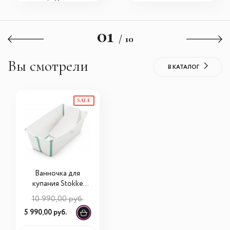
01
/ 10
Вы смотрели
В КАТАЛОГ
SALE
Ванночка для
купания Stokke
FlexiBath Bundle
10 990,00 руб.
Tub with Newborn
5 990,00 руб.
Support