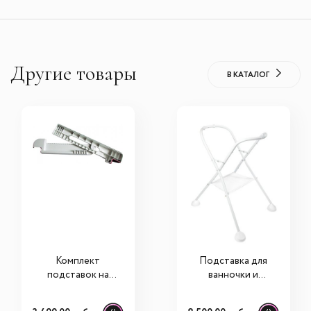
Другие товары
В КАТАЛОГ
Комплект
Подставка для
подставок на
ванночки и
ванну Ok Baby
пеленального
Evolution для
столика Beaba