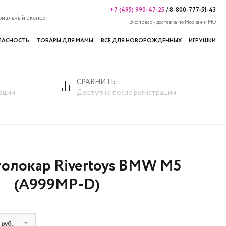
+7 (495) 990-47-25
/
8-800-777-51-43
ональный эксперт
Экспресс - доставка по Москве и МО
ПАСНОСТЬ
ТОВАРЫ ДЛЯ МАМЫ
ВСЕ ДЛЯ НОВОРОЖДЕННЫХ
ИГРУШКИ
СРАВНИТЬ
A999MP-D)
ации
Доступно после регистрации
толокар Rivertoys BMW M5
(A999MP-D)
 руб.