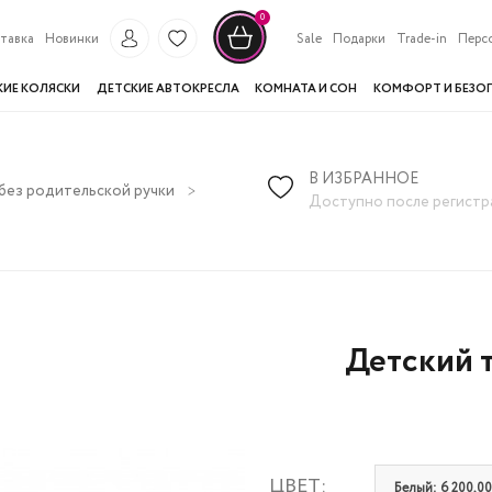
0
тавка
Новинки
Sale
Подарки
Trade-in
Перс
КИЕ КОЛЯСКИ
ДЕТСКИЕ АВТОКРЕСЛА
КОМНАТА И СОН
КОМФОРТ И БЕЗО
В ИЗБРАННОЕ
без родительской ручки
Детский толокар Rivertoys BMW M5 (
Доступно после регистр
Детский 
ЦВЕТ:
Белый: 6 200,00