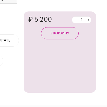
₽ 6 200
-
+
ИТАТЬ