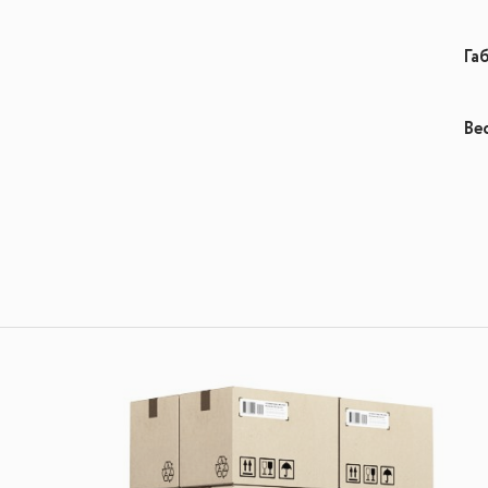
Га
Вес