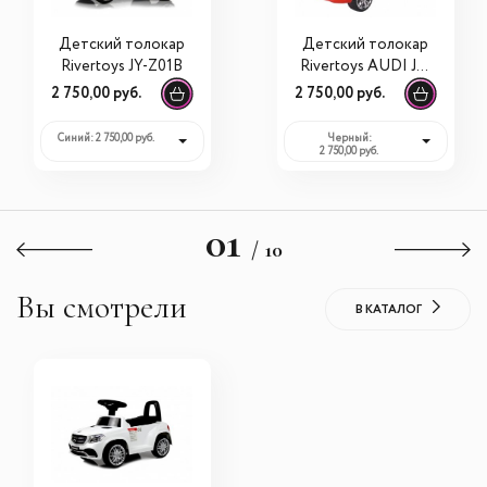
Детский толокар
Детский толокар
Rivertoys JY-Z01B
Rivertoys AUDI JY-
Z01A
2 750,00 руб.
2 750,00 руб.
Синий: 2 750,00 руб.
Черный:
2 750,00 руб.
01
/ 10
Вы смотрели
В КАТАЛОГ