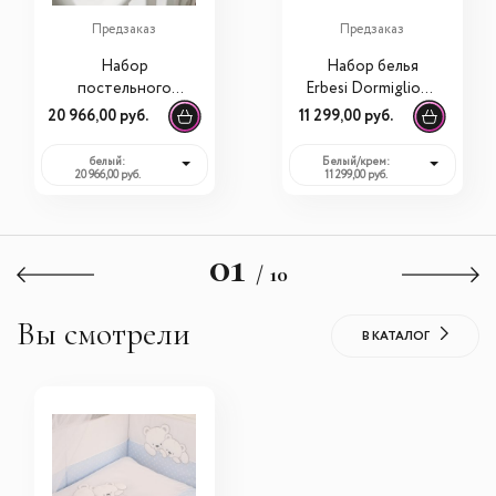
Предзаказ
Предзаказ
Набор
Набор белья
постельного
Erbesi Dormiglione
белья Erbesi Elly (3
(3 предмета)
20 966,00 руб.
11 299,00 руб.
предмета)
белый:
Белый/крем:
20 966,00 руб.
11 299,00 руб.
01
/ 10
Вы смотрели
В КАТАЛОГ