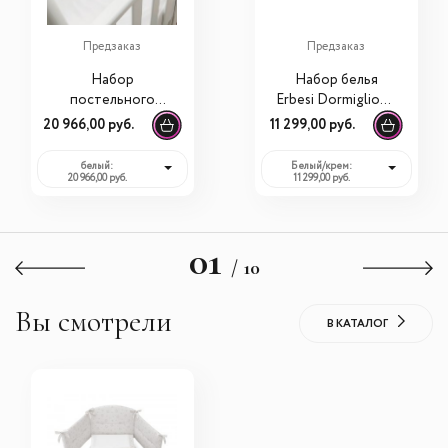
Предзаказ
Предзаказ
Набор
Набор белья
постельного
Erbesi Dormiglione
белья Erbesi Elly (3
(3 предмета)
20 966,00 руб.
11 299,00 руб.
предмета)
белый:
Белый/крем:
20 966,00 руб.
11 299,00 руб.
01
/ 10
Вы смотрели
В КАТАЛОГ