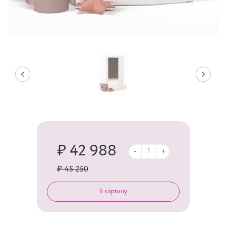
₽ 42 988
-
+
₽ 45 250